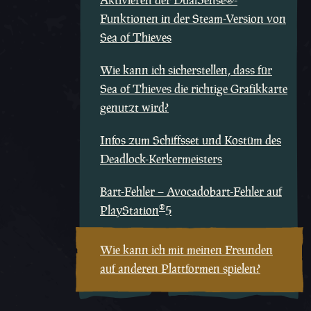
Aktivieren der DualSense®-
Funktionen in der Steam-Version von
Sea of Thieves
Wie kann ich sicherstellen, dass für
Sea of Thieves die richtige Grafikkarte
genutzt wird?
Infos zum Schiffsset und Kostüm des
Deadlock-Kerkermeisters
Bart-Fehler – Avocadobart-Fehler auf
®
PlayStation
5
Wie kann ich mit meinen Freunden
auf anderen Plattformen spielen?