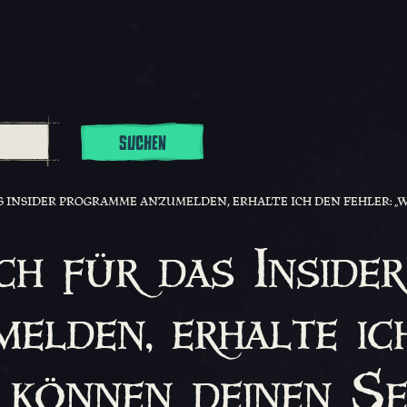
SUCHEN
 INSIDER PROGRAMME ANZUMELDEN, ERHALTE ICH DEN FEHLER: „WIR K
ch für das Insider
elden, erhalte ic
 können deinen S