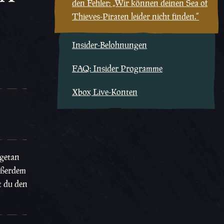
den Fehler: „Wir können deinen Sea of
Thieves-Piraten leider nicht finden.“
Insider-Belohnungen
FAQ: Insider Programme
Xbox Live-Konten
 getan
Außerdem
t du den