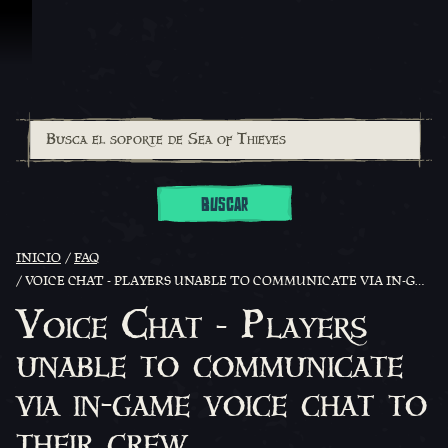
Omitir y pasar al contenido
BUSCAR
INICIO
FAQ
VOICE CHAT - PLAYERS UNABLE TO COMMUNICATE VIA IN-GAME VOICE CHAT TO THEIR CREW
Voice Chat - Players
unable to communicate
via in-game voice chat to
their crew