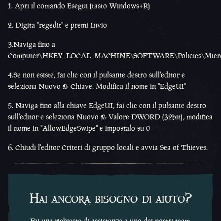
1. Apri il comando Esegui (tasto Windows+R)
2. Digita "regedit" e premi Invio
3.Naviga fino a
Computer\HKEY_LOCAL_MACHINE\SOFTWARE\Policies\Micro
4.Se non esiste, fai clic con il pulsante destro sull'editor e
seleziona Nuovo > Chiave. Modifica il nome in "EdgeUI"
5. Naviga fino alla chiave EdgeUI, fai clic con il pulsante destro
sull'editor e seleziona Nuovo > Valore DWORD (32bit), modifica
il nome in "AllowEdgeSwipe" e impostalo su 0
6. Chiudi l'editor Criteri di gruppo locali e avvia Sea of Thieves.
Hai ancora bisogno di aiuto?
Fai una richiesta di assistenza a uno dei nostri team.