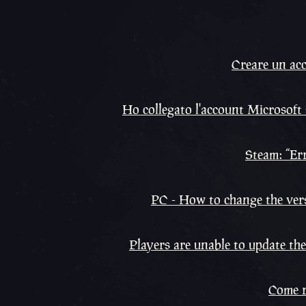
Creare un acc
Ho collegato l'account Microsof
Steam: “Err
PC - How to change the ver
Players are unable to update th
Come r