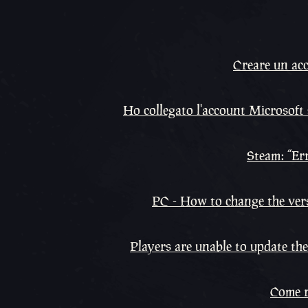
Creare un acc
Ho collegato l'account Microsof
Steam: “Err
PC - How to change the ver
Players are unable to update th
Come r