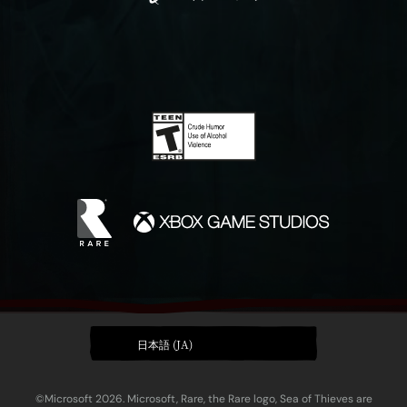
日本語 (JA)
©Microsoft 2026. Microsoft, Rare, the Rare logo, Sea of Thieves are