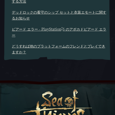
する方法
デッドロックの看守のシップ セットと衣装エモートに関す
るお知らせ
®
ビアード エラー - PlayStation
5 のアボカドビアード エラ
ー
どうすれば他のプラットフォームのフレンドとプレイでき
ますか？