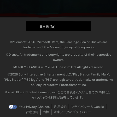
日本語 (JA)
©Microsoft 2026. Microsoft, Rare, the Rare logo, Sea of Thieves are
trademarks of the Microsoft group of companies.
©Disney. All trademarks and copyrights are property of their respective
owners.
MONKEY ISLAND © & ™ 20‍26 Lucasfilm Ltd. All rights reserved.
©2026 Sony Interactive Entertainment LLC. "PlayStation Family Mark",
"PlayStation", "PS5 logo" and "PS5" are registered trademarks or trademarks
of Sony Interactive Entertainment Inc.
©2026 Blizzard Entertainment, Inc. ここで言及されている全ての 商標 は、
それぞれの権利者が所有しています。
Your Privacy Choices
利用規約
プライバシー & Cookie
行動規範
商標
健康データのプライバシー