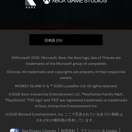
日本語 (JA)
©Microsoft 2026. Microsoft, Rare, the Rare logo, Sea of Thieves are
trademarks of the Microsoft group of companies.
©Disney. All trademarks and copyrights are property of their respective
owners.
MONKEY ISLAND © & ™ 20‍26 Lucasfilm Ltd. All rights reserved.
©2026 Sony Interactive Entertainment LLC. "PlayStation Family Mark",
"PlayStation", "PS5 logo" and "PS5" are registered trademarks or trademarks
of Sony Interactive Entertainment Inc.
©2026 Blizzard Entertainment, Inc. ここで言及されている全ての 商標 は、
それぞれの権利者が所有しています。
Your Privacy Choices
利用規約
プライバシー & Cookie