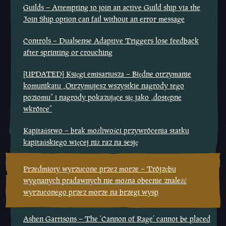
Guilds – Attempting to join an active Guild ship via the
Join Ship option can fail without an error message
Controls – Dualsense Adaptive Triggers lose feedback
after sprinting or crouching
[UPDATED] Księgi emisariusza – Błędne otrzymanie
komunikatu „Otrzymujesz wszystkie nagrody tego
poziomu” i nagrody pokazujące się jako „dostępne
wkrótce”
Kapitaństwo – brak możliwości przywrócenia statku
kapitańskiego więcej niż raz na sesję
Przedmioty wyrzucone przez morze – Trójzębu
wygnanych pradawnych nie można obecnie znaleźć
wyrzuconego przez morze na brzegi wysp
Ashen Garrisons – The ‘Cannon of Rage’ cannot be placed