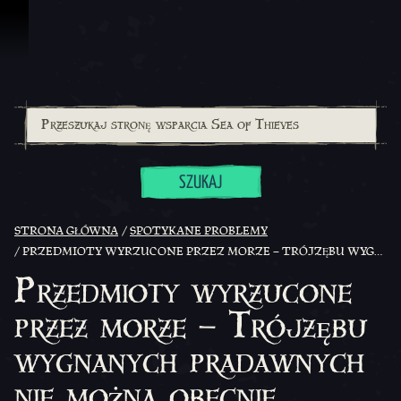
Przejdź do treści
SZUKAJ
STRONA GŁÓWNA
SPOTYKANE PROBLEMY
PRZEDMIOTY WYRZUCONE PRZEZ MORZE – TRÓJZĘBU WYGNANYCH PRADAWNYCH NIE MOŻNA OBECNIE ZNALEŹĆ WYRZUCONEGO PRZEZ MORZE NA BRZEGI WYSP
Przedmioty wyrzucone
przez morze – Trójzębu
wygnanych pradawnych
nie można obecnie