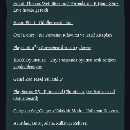
Sea of Thieves Web Sitesine / Forumlarına Erişim - Xbox
Live hesabı gerekli
Sezon Bileti - Ödüller nasıl alınır
Özel Deniz – Bir Korsanın Kılavuzu ve Tarif Kitapları
®
Playstation
5: Carmebeard sorun giderme
XBOX Oyuncuları - Kayıt sırasında oyuncu sesli sohbeti
kaydedilemiyor
Genel Kod Nasıl Kullanılır?
PlayStation®5 - Plütosakal (Plutobeard) ve Satürnsakal
(Saturnbeard)
Gerçekçi Ses/Gelişmiş Kulaklık Modu - Kullanım Kılavuzu
Artırılmış Görüş Alanı: Kullanıcı Rehberi