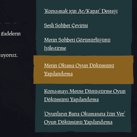
‘Konuşmak için Aç/Kapat’ Desteği
Sesli Sohbet Çevirisi
ifadelerin
Metin Sohbeti Görünürlüğünü
İyileştirme
nuyoruz.
Metin Okuma Oyun Dökümünü
Yapılandırma
Konuşmayı Metne Dönüştürme Oyun
Dökümünü Yapılandırma
‘Oyunların Bana Okumasına İzin Ver’
Oyun Dökümünü Yapılandırma