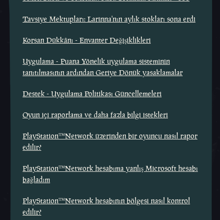
Tavsiye Mektupları: Larinna'nın aylık stokları sona erdi
Korsan Dükkânı - Envanter Değişiklikleri
Uygulama - Puana Yönelik uygulama sisteminin
tanıtılmasının ardından Geriye Dönük yasaklamalar
Destek - Uygulama Politikası Güncellemeleri
Oyun içi raporlama ve daha fazla bilgi istekleri
PlayStation™Network üzerinden bir oyuncu nasıl rapor
edilir?
PlayStation™Network hesabıma yanlış Microsoft hesabı
bağladım
PlayStation™Network hesabının bölgesi nasıl kontrol
edilir?