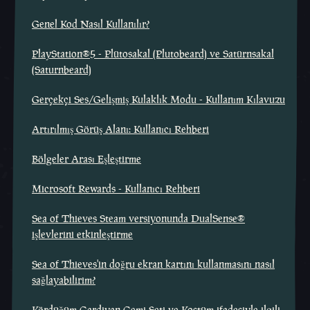
Genel Kod Nasıl Kullanılır?
PlayStation®5 - Plütosakal (Plutobeard) ve Satürnsakal
(Saturnbeard)
Gerçekçi Ses/Gelişmiş Kulaklık Modu - Kullanım Kılavuzu
Artırılmış Görüş Alanı: Kullanıcı Rehberi
Bölgeler Arası Eşleştirme
Microsoft Rewards - Kullanıcı Rehberi
Sea of Thieves Steam versiyonunda DualSense®
işlevlerini etkinleştirme
Sea of Thieves'in doğru ekran kartını kullanmasını nasıl
sağlayabilirim?
Kördüğüm Gardiyan Gemi Seti ve Kostüm ifadesiyle ilgili