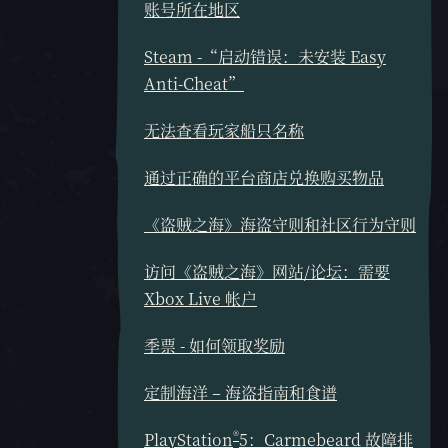
账号所在地区
Steam -“启动错误：未安装 Easy
Anti-Cheat”
无法查看玩家船只名称
通过正确的平台商店兑换购买物品
《盗贼之海》海盗守则和社区行为守则
访问《盗贼之海》网站/论坛：需要
Xbox Live 帐户
季票 - 如何领取奖励
定制海洋 – 海盗指南和食谱
®
PlayStation
5：Carmebeard 故障排