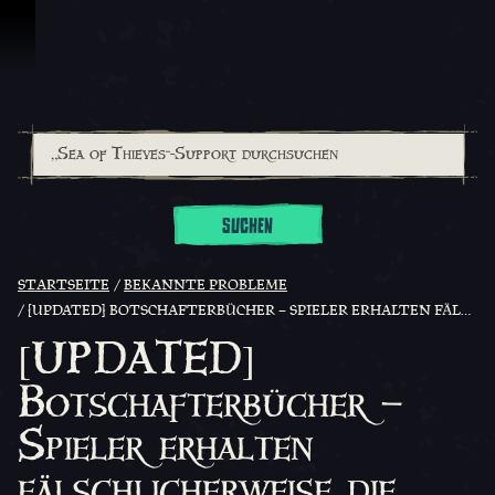
Zum Inhalt springen
SUCHEN
STARTSEITE
BEKANNTE PROBLEME
[UPDATED] BOTSCHAFTERBÜCHER – SPIELER ERHALTEN FÄLSCHLICHERWEISE DIE MELDUNG: „DU HAST ALLE BELOHNUNGEN IN DIESER STUFE ERHALTEN." BELOHNUNGEN WERDEN ALS „BALD VERFÜGBAR“ ANGEZEIGT.
[UPDATED]
Botschafterbücher –
Spieler erhalten
fälschlicherweise die