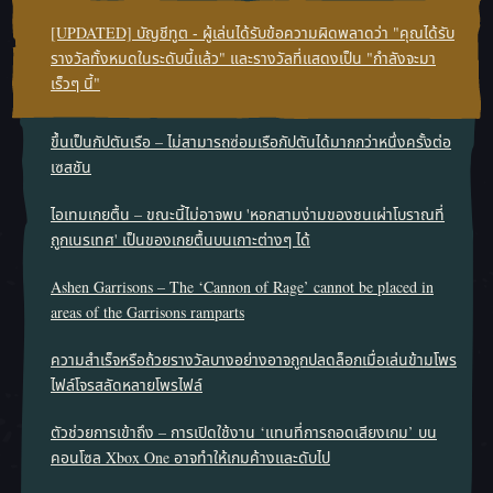
[UPDATED] บัญชีทูต - ผู้เล่นได้รับข้อความผิดพลาดว่า "คุณได้รับ
รางวัลทั้งหมดในระดับนี้แล้ว" และรางวัลที่แสดงเป็น "กำลังจะมา
เร็วๆ นี้"
ขึ้นเป็นกัปตันเรือ – ไม่สามารถซ่อมเรือกัปตันได้มากกว่าหนึ่งครั้งต่อ
เซสชัน
ไอเทมเกยตื้น – ขณะนี้ไม่อาจพบ 'หอกสามง่ามของชนเผ่าโบราณที่
ถูกเนรเทศ' เป็นของเกยตื้นบนเกาะต่างๆ ได้
Ashen Garrisons – The ‘Cannon of Rage’ cannot be placed in
areas of the Garrisons ramparts
ความสําเร็จหรือถ้วยรางวัลบางอย่างอาจถูกปลดล็อกเมื่อเล่นข้ามโพร
ไฟล์โจรสลัดหลายโพรไฟล์
ตัวช่วยการเข้าถึง – การเปิดใช้งาน ‘แทนที่การถอดเสียงเกม’ บน
คอนโซล Xbox One อาจทำให้เกมค้างและดับไป