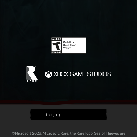
ไทย (TH)
©Microsoft 2026. Microsoft, Rare, the Rare logo, Sea of Thieves are