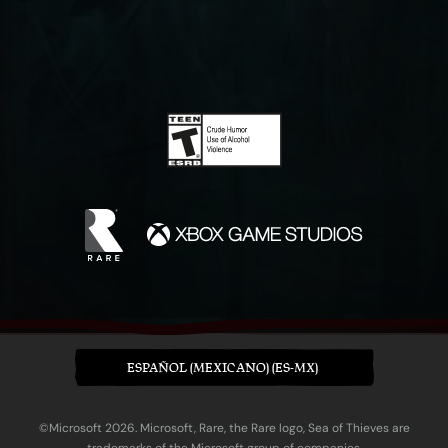
ESPAÑOL (MEXICANO) (ES-MX)
©Microsoft 2026. Microsoft, Rare, the Rare logo, Sea of Thieves are