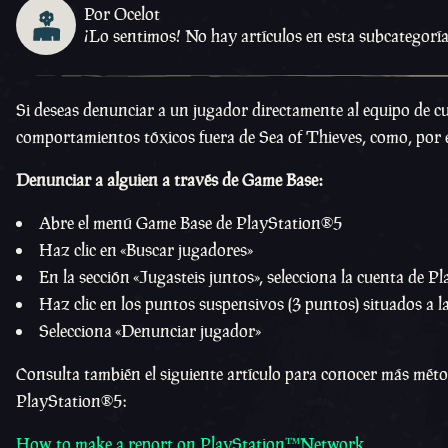
Por Ocelot
¡Lo sentimos! No hay artículos en esta subcategoría.
Si deseas denunciar a un jugador directamente al equipo de c
comportamientos tóxicos fuera de Sea of Thieves, como, por ej
Denunciar a alguien a través de Game Base:
Abre el menú Game Base de PlayStation®5
Haz clic en «Buscar jugadores»
En la sección «Jugasteis juntos», selecciona la cuenta de
Haz clic en los puntos suspensivos (3 puntos) situados a l
Selecciona «Denunciar jugador»
Consulta también el siguiente artículo para conocer más mét
PlayStation®5:
How to make a report on
PlayStation™Network