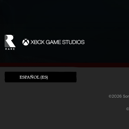
ESPAÑOL (ES)
©2026 Sony
©