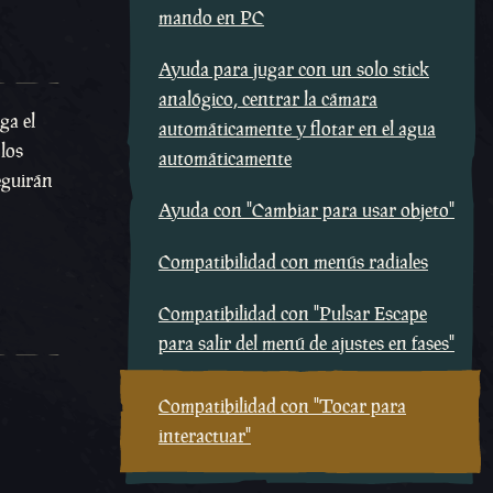
mando en PC
Ayuda para jugar con un solo stick
analógico, centrar la cámara
ga el
automáticamente y flotar en el agua
los
automáticamente
eguirán
Ayuda con "Cambiar para usar objeto"
Compatibilidad con menús radiales
Compatibilidad con "Pulsar Escape
para salir del menú de ajustes en fases"
Compatibilidad con "Tocar para
interactuar"