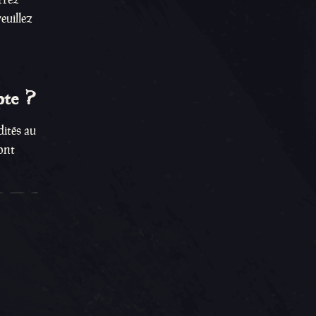
veuillez
pte ?
dités au
ront