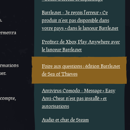
Battle.net - Je reçois l’erreur « Ce
.
produit n’est pas disponible dans
votre pays » dans le lanceur Battle.net
permettra
Profitez de Xbox Play Anywhere avec
le lanceur Battle.net
formations
Foire aux questions : édition Battle.net
er.
de Sea of Thieves
Antivirus Comodo - Message « Easy
 compte,
Anti-Cheat n’est pas installé » et
autorisations
Audio et chat de Steam