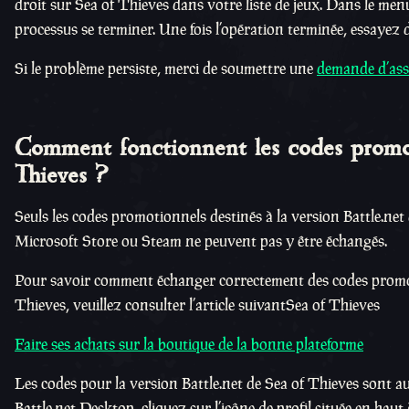
droit sur Sea of Thieves dans votre liste de jeux. Dans le menu 
processus se terminer. Une fois l’opération terminée, essayez de
Si le problème persiste, merci de soumettre une
demande d’ass
Comment fonctionnent les codes promoti
Thieves ?
Seuls les codes promotionnels destinés à la version Battle.net 
Microsoft Store ou Steam ne peuvent pas y être échangés.
Pour savoir comment échanger correctement des codes promoti
Thieves, veuillez consulter l’article suivantSea of Thieves
Faire ses achats sur la boutique de la bonne plateforme
Les codes pour la version Battle.net de Sea of Thieves sont au
Battle.net Desktop, cliquez sur l’icône de profil située en haut