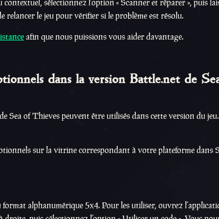
contextuel, sélectionnez l’option « Scanner et réparer », puis lai
 relancer le jeu pour vérifier si le problème est résolu.
istance
afin que nous puissions vous aider davantage.
onnels dans la version Battle.net de Se
de Sea of Thieves peuvent être utilisés dans cette version du jeu
onnels sur la vitrine correspondant à votre plateforme dans S
 format alphanumérique 5x4. Pour les utiliser, ouvrez l’applicat
 à droite, puis sélectionnez l’option « Utiliser un code ». Vous po