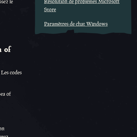
Résolution de problèmes Microsoft
ssez le
Store
Paramètres de chat Windows
a of
. Les codes
ea of
ion
urrez