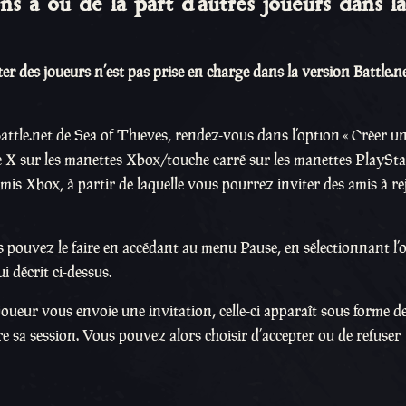
s à ou de la part d’autres joueurs dans la
er des joueurs n’est pas prise en charge dans la version Battle.n
attle.net de Sea of Thieves, rendez-vous dans l’option « Créer u
che X sur les manettes Xbox/touche carré sur les manettes PlaySt
s amis Xbox, à partir de laquelle vous pourrez inviter des amis à r
us pouvez le faire en accédant au menu Pause, en sélectionnant l’
i décrit ci-dessus.
joueur vous envoie une invitation, celle-ci apparaît sous forme d
e sa session. Vous pouvez alors choisir d’accepter ou de refuser