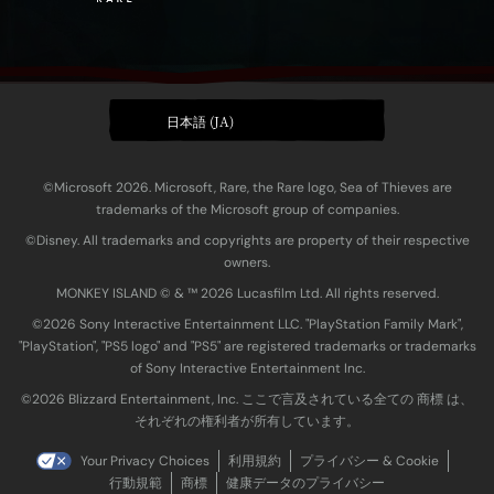
日本語 (JA)
©Microsoft 2026. Microsoft, Rare, the Rare logo, Sea of Thieves are
trademarks of the Microsoft group of companies.
©Disney. All trademarks and copyrights are property of their respective
owners.
MONKEY ISLAND © & ™ 20‍26 Lucasfilm Ltd. All rights reserved.
©2026 Sony Interactive Entertainment LLC. "PlayStation Family Mark",
"PlayStation", "PS5 logo" and "PS5" are registered trademarks or trademarks
of Sony Interactive Entertainment Inc.
©2026 Blizzard Entertainment, Inc. ここで言及されている全ての 商標 は、
それぞれの権利者が所有しています。
Your Privacy Choices
利用規約
プライバシー & Cookie
行動規範
商標
健康データのプライバシー