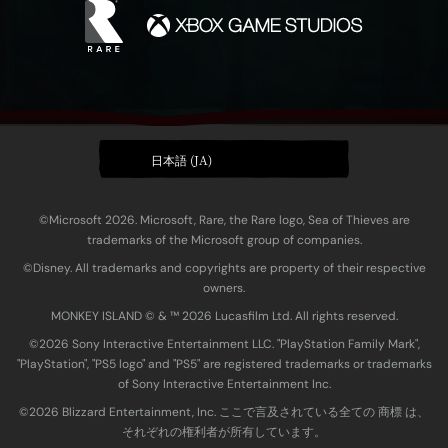
日本語 (JA)
©Microsoft 2026. Microsoft, Rare, the Rare logo, Sea of Thieves are
trademarks of the Microsoft group of companies.
©Disney. All trademarks and copyrights are property of their respective
owners.
MONKEY ISLAND © & ™ 20‍26 Lucasfilm Ltd. All rights reserved.
©2026 Sony Interactive Entertainment LLC. "PlayStation Family Mark",
"PlayStation", "PS5 logo" and "PS5" are registered trademarks or trademarks
of Sony Interactive Entertainment Inc.
©2026 Blizzard Entertainment, Inc. ここで言及されている全ての 商標 は、
それぞれの権利者が所有しています。