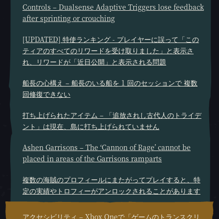
Controls – Dualsense Adaptive Triggers lose feedback
after sprinting or crouching
[UPDATED] 特使ランキング - プレイヤーに誤って「この
ティアのすべてのリワードを受け取りました」と表示さ
れ、リワードが「近日公開」と表示される問題
船長の心構え – 船長のいる船を 1 回のセッションで 複数
回修復できない
打ち上げられたアイテム – 「追放されし古代人のトライデ
ント」は現在、島に打ち上げられていません
Ashen Garrisons – The ‘Cannon of Rage’ cannot be
placed in areas of the Garrisons ramparts
複数の海賊のプロフィールにまたがってプレイすると、特
定の実績やトロフィーがアンロックされることがあります
アクセシビリティ – Xbox Oneで「ゲームのトランスクリ