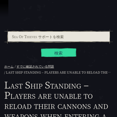
スキップしてコンテンツを見る
検索
ホーム
すでに確認されている問題
LAST SHIP STANDING – PLAYERS ARE UNABLE TO RELOAD THEIR CANNONS AND WEAPONS WHEN ENTERING A BATTLE
Last Ship Standing –
Players are unable to
reload their cannons and
weapons when entering a