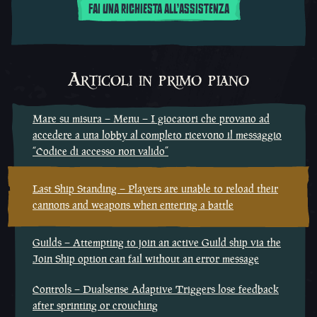
FAI UNA RICHIESTA ALL'ASSISTENZA
Articoli in primo piano
Mare su misura – Menu – I giocatori che provano ad
accedere a una lobby al completo ricevono il messaggio
“Codice di accesso non valido”
Last Ship Standing – Players are unable to reload their
cannons and weapons when entering a battle
Guilds – Attempting to join an active Guild ship via the
Join Ship option can fail without an error message
Controls – Dualsense Adaptive Triggers lose feedback
after sprinting or crouching