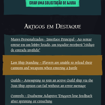
CRIAR UMA SOLICITAÇÃO DE AJUDA
Artigos em Destaque
Mares Personalizados - Interface Principal - Ao tentar
entrar em um lobby lotado, um jogador receberá ''código
de entrada inválido''
Last Ship Standing – Players are unable to reload their
cannons and weapons when entering a battle
Guilds – Attempting to join an active Guild ship via the
Join Ship option can fail without an error message
Controls – Dualsense Adaptive Triggers lose feedback
after sprinting or crouching