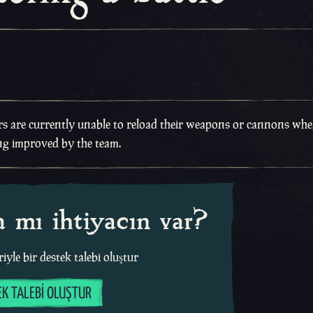
ers are currently unable to reload their weapons or cannons wh
eing improved by the team.
 mı ihtiyacın var?
iyle bir destek talebi oluştur
EK TALEBI OLUŞTUR