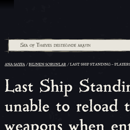
İçeriğe Geçin
ANA SAYFA
BILINEN SORUNLAR
LAST SHIP STANDING – PLAYE
Last Ship Standin
unable to reload 
weapons when ente