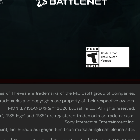
Sea of Thieves are trademarks of the Microsoft group of companies.
 trademarks and copyrights are property of their respective owners.
MONKEY ISLAND © & ™ 20‍26 Lucasfilm Ltd. All rights reserved.
n", "PS5 logo" and "PS5" are registered trademarks or trademarks of
Sony Interactive Entertainment Inc.
t, Inc. Burada adı geçen tüm ticari markalar ilgili sahiplerine aittir.