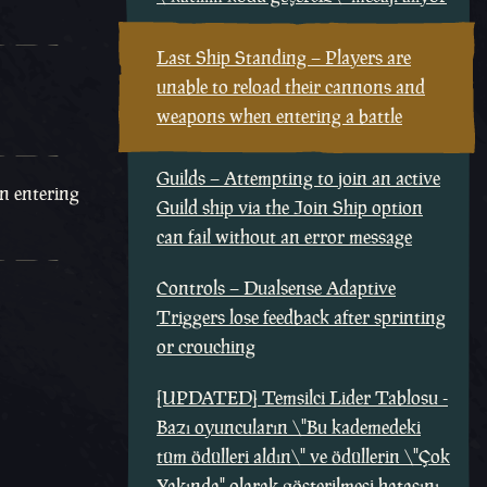
Last Ship Standing – Players are
unable to reload their cannons and
weapons when entering a battle
Guilds – Attempting to join an active
en entering
Guild ship via the Join Ship option
can fail without an error message
Controls – Dualsense Adaptive
Triggers lose feedback after sprinting
or crouching
[UPDATED] Temsilci Lider Tablosu -
Bazı oyuncuların \"Bu kademedeki
tüm ödülleri aldın\" ve ödüllerin \"Çok
Yakında" olarak gösterilmesi hatasını