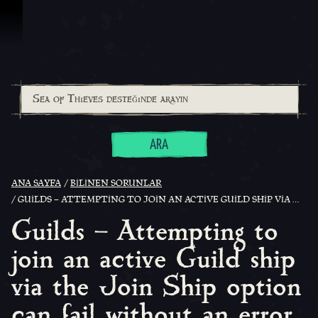
İçeriğe Geçin
ARA
ANA SAYFA
BILINEN SORUNLAR
GUILDS – ATTEMPTING TO JOIN AN ACTIVE GUILD SHIP VIA THE JOIN SHIP OPTION CAN FAIL WITHOUT AN ERROR MESSAGE
Guilds – Attempting to
join an active Guild ship
via the Join Ship option
can fail without an error