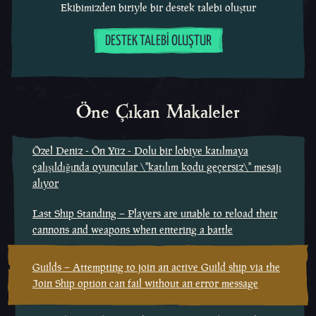
Ekibimizden biriyle bir destek talebi oluştur
DESTEK TALEBI OLUŞTUR
Öne Çıkan Makaleler
Özel Deniz - Ön Yüz - Dolu bir lobiye katılmaya
çalışıldığında oyuncular \"katılım kodu geçersiz\" mesajı
alıyor
Last Ship Standing – Players are unable to reload their
cannons and weapons when entering a battle
Guilds – Attempting to join an active Guild ship via the
Join Ship option can fail without an error message