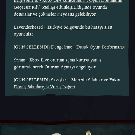
Erişilebilirlik - Xbox One konsolunda \"Oyun Dökümünü
Geçersiz Kıl\" özelliği etkinleştirildiğinde oyunda
donmalar ve çökmeler meydana gelebiliyor.
Lavenderbeard - Türkiye bölgesinde bu hatayı alan
oyuncular
(GÜNCELLENDİ) Dengeleme - Düşük Oyun Performansı
Steam - Xbox Live oturum açma kutusu yanlış
görüntülenerek Oturum Açmayı engelliyor
(GÜNCELLENDİ) Savaşlar – Menzilli Silahlar ve Yakın
Dövüş Silahlarıyla Vuruş İsabeti