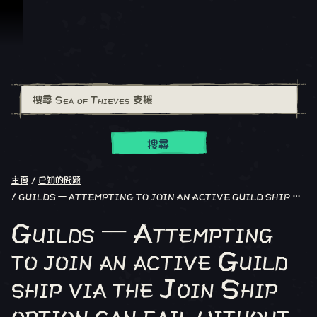
跳到內容
搜尋
主頁
已知的問題
GUILDS – ATTEMPTING TO JOIN AN ACTIVE GUILD SHIP VIA THE JOIN SHIP OPTION CAN FAIL WITHOUT AN ERROR MESSAGE
Guilds – Attempting
to join an active Guild
ship via the Join Ship
option can fail without