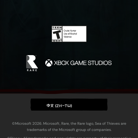
中文 (ZH-TW)
©Microsoft 2026. Microsoft, Rare, the Rare logo, Sea of Thieves are
trademarks of the Microsoft group of companies.