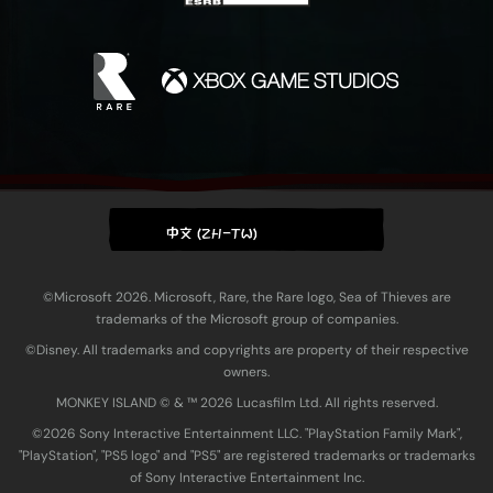
中文 (ZH-TW)
©Microsoft 2026. Microsoft, Rare, the Rare logo, Sea of Thieves are
trademarks of the Microsoft group of companies.
©Disney. All trademarks and copyrights are property of their respective
owners.
MONKEY ISLAND © & ™ 20‍26 Lucasfilm Ltd. All rights reserved.
©2026 Sony Interactive Entertainment LLC. "PlayStation Family Mark",
"PlayStation", "PS5 logo" and "PS5" are registered trademarks or trademarks
of Sony Interactive Entertainment Inc.