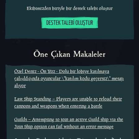
Ekibimizden biriyle bir destek talebi oluştur
DESTEK TALEBI OLUŞTUR
Öne Çıkan Makaleler
Özel Deniz - Ön Yüz - Dolu bir lobiye katılmaya
çalışıldığında oyuncular \"katılım kodu geçersiz\" mesajı
alıyor
Last Ship Standing – Players are unable to reload their
cannons and weapons when entering a battle
Guilds – Attempting to join an active Guild ship via the
Join Ship option can fail without an error message