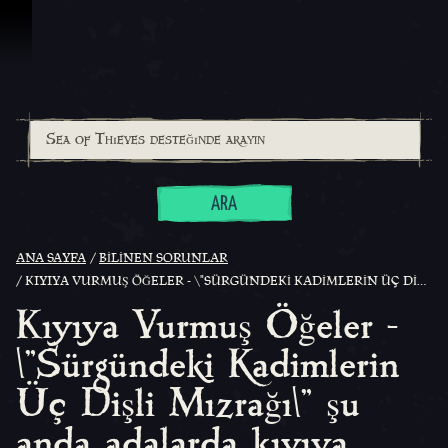
İçeriğe Geçin
ARA
ANA SAYFA
BILINEN SORUNLAR
KIYIYA VURMUŞ ÖĞELER - \"SÜRGÜNDEKI KADIMLERIN ÜÇ DIŞLI MIZRAĞI\" ŞU ANDA ADALARDA KIYIYA VURMUŞ OLARAK BULUNAMAZ
Kıyıya Vurmuş Öğeler -
\"Sürgündeki Kadimlerin
Üç Dişli Mızrağı\" şu
anda adalarda kıyıya