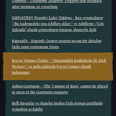
Controls – Dualsense Adaptive Triggers lose feedback
after sprinting or crouching
[UPDATED] Temsilci Lider Tablosu - Bazı oyuncuların
\"Bu kademedeki tüm ödülleri aldın\" ve ödüllerin \"Çok
Yakında" olarak gösterilmesi hatasını almasıyla ilgili
Kaptanlık - Kaptanlı Gemiyi oturum başına bir defadan
fazla tamir ettirememe hatası
Kıyıya Vurmuş Öğeler - \"Sürgündeki Kadimlerin Üç Dişli
Mızrağı\" şu anda adalarda kıyıya vurmuş olarak
bulunamaz
Ashen Garrisons – The ‘Cannon of Rage’ cannot be placed
in areas of the Garrisons ramparts
Belli Başarılar ve Kupalar birden fazla korsan profilinde
oynarken açılabilir