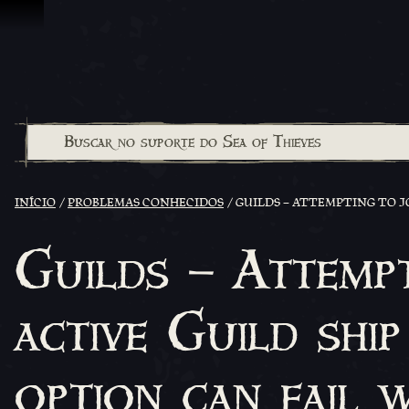
Ir para o Conteúdo
INÍCIO
PROBLEMAS CONHECIDOS
GUILDS – ATTEMPTING TO J
Guilds – Attempt
active Guild ship
option can fail 