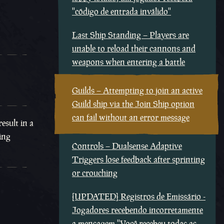
''código de entrada inválido''
Last Ship Standing – Players are
unable to reload their cannons and
weapons when entering a battle
Guilds – Attempting to join an active
Guild ship via the Join Ship option
can fail without an error message
esult in a
ning
Controls – Dualsense Adaptive
Triggers lose feedback after sprinting
or crouching
[UPDATED] Registros de Emissário -
Jogadores recebendo incorretamente
a mensagem ''Você recebeu todas as