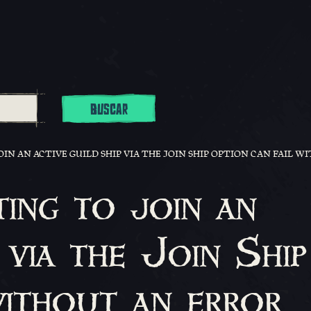
BUSCAR
OIN AN ACTIVE GUILD SHIP VIA THE JOIN SHIP OPTION CAN FAIL 
ing to join an
 via the Join Ship
without an error