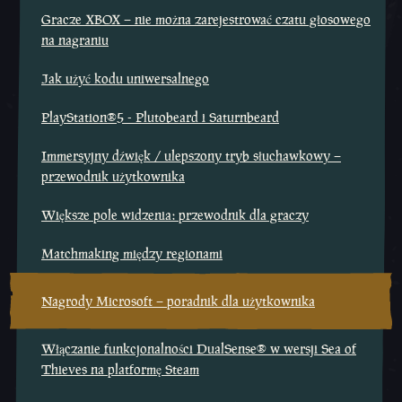
Gracze XBOX – nie można zarejestrować czatu głosowego
na nagraniu
Jak użyć kodu uniwersalnego
PlayStation®5 - Plutobeard i Saturnbeard
Immersyjny dźwięk / ulepszony tryb słuchawkowy –
przewodnik użytkownika
Większe pole widzenia: przewodnik dla graczy
Matchmaking między regionami
Nagrody Microsoft – poradnik dla użytkownika
Włączanie funkcjonalności DualSense® w wersji Sea of
Thieves na platformę Steam