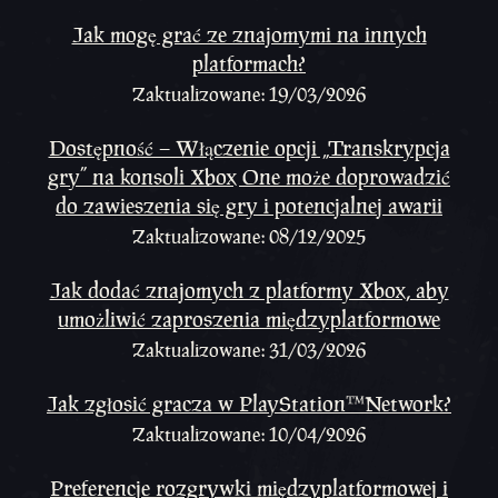
Jak mogę grać ze znajomymi na innych
platformach?
Zaktualizowane: 19/03/2026
Dostępność – Włączenie opcji „Transkrypcja
gry” na konsoli Xbox One może doprowadzić
do zawieszenia się gry i potencjalnej awarii
Zaktualizowane: 08/12/2025
Jak dodać znajomych z platformy Xbox, aby
umożliwić zaproszenia międzyplatformowe
Zaktualizowane: 31/03/2026
Jak zgłosić gracza w PlayStation™Network?
Zaktualizowane: 10/04/2026
Preferencje rozgrywki międzyplatformowej i