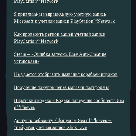
PlayStation™Network
Я привязал(-а) неправильную учетную запись
Microsoft к учетной записи PlayStation™Network
Как проверить регион вашей учетной записи
PlayStation™Network
Steam — «Ошибка запуска: Easy Anti-Cheat не
установлен»
Не удается отобразить названия кораблей игроков
Получение покупок через магазин платформы
Пиратский кодекс и Кодекс поведения сообществ Sea
of Thieves
Доступ к веб-сайту / форумам Sea of Thieves —
требуется учётная запись Xbox Live