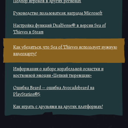
Подбор игроков в других регионах
Руководство пользователя: награды Microsoft
Настройка функций DualSense® в версии Sea of
Thieves в Steam
Как убедиться, что Sea of Thieves использует нужную
видеокарту?
Информация о наборе корабельной оснастки и
костюмной эмоции «Цепкий тюремщик»
Ошибка Beard — ошибка Avocadobeard на
PlayStation®5
Как играть с друзьями на других платформах?