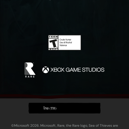
ไทย (TH)
©Microsoft 2026. Microsoft, Rare, the Rare logo, Sea of Thieves are