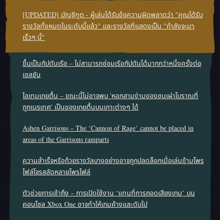
[UPDATED] บัญชีทูต - ผู้เล่นได้รับข้อความผิดพลาดว่า "คุณได้รับ
รางวัลทั้งหมดในระดับนี้แล้ว" และรางวัลที่แสดงเป็น "กำลังจะมา
เร็วๆ นี้"
ขึ้นเป็นกัปตันเรือ – ไม่สามารถซ่อมเรือกัปตันได้มากกว่าหนึ่งครั้งต่อ
เซสชัน
ไอเทมเกยตื้น – ขณะนี้ไม่อาจพบ 'หอกสามง่ามของชนเผ่าโบราณที่
ถูกเนรเทศ' เป็นของเกยตื้นบนเกาะต่างๆ ได้
Ashen Garrisons – The ‘Cannon of Rage’ cannot be placed in
areas of the Garrisons ramparts
ความสําเร็จหรือถ้วยรางวัลบางอย่างอาจถูกปลดล็อกเมื่อเล่นข้ามโพร
ไฟล์โจรสลัดหลายโพรไฟล์
ตัวช่วยการเข้าถึง – การเปิดใช้งาน ‘แทนที่การถอดเสียงเกม’ บน
คอนโซล Xbox One อาจทำให้เกมค้างและดับไป