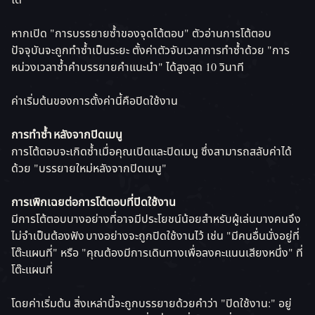
ได้
หากเปิด "การบรรยายซ้ำของจุดโต้ตอบ" ตัวอ่านการโต้ตอบ
ปัจจุบันจะถูกทำซ้ำเป็นระยะ ตั้งค่าตัวจับเวลาการทําซ้ำด้วย "การ
หน่วงเวลาซ้ำคําบรรยายคําแนะนํา" ได้สูงสุด 10 วินาที
ค่าเริ่มต้นของการตั้งค่านี้คือปิดใช้งาน
การทําซ้ำ หลังจากปิดเมนู
การโต้ตอบจะเกิดซ้ำเมื่อคุณเปิดและปิดเมนู ซึ่งสามารถสลับค่าได้
ด้วย "บรรยายใหม่หลังจากปิดเมนู"
การเพิกเฉยต่อการโต้ตอบที่ปิดใช้งาน
มีการโต้ตอบบางอย่างที่อาจมีประโยชน์น้อยสําหรับผู้เล่นบางคนจึง
ไม่จำเป็นต้องฟัง บางอย่างจะถูกปิดใช้งานไว้ เช่น "มีคนอื่นนั่งอยู่ที่
โต๊ะแผนที่" หรือ "คุณต้องมีการเดินทางเพื่อลงคะแนนเสียงหนึ่ง" ที่
โต๊ะแผนที่
โดยค่าเริ่มต้น สิ่งเหล่านี้จะถูกบรรยายด้วยคําว่า "ปิดใช้งาน:" อยู่