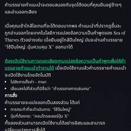
คำบรรยายคําแนะนําจะตอบสนองกับจุดโต้ตอบที่คุณยืนอยู่ข้างๆ
และอ่านออกเสียง
เมื่อคุณเข้าใกล้ไอเทมที่จะโต้ตอบมากพอ คําแนะนําที่ปรากฏขึ้นจะ
ถูกอ่านออกโดยเทคโนโลยีการแปลงข้อความเป็นคําพูดของ Sea of
Thieves ตัวอย่างเช่น เมื่อยืนอยู่ใกล้ปืนใหญ่ มันจะอ่านคำบรรยาย
"ใช้ปืนใหญ่: ปุ่มควบคุม X" ออกมาได้
ต้องเปิดใช้งานการถอดเสียงเกมแปลงข้อความเป็นคําพูดเพื่อให้คํา
บรรยายคําแนะนําทํางานได้
เมื่อเปิดใช้งานแล้วคําบรรยายคําแนะนํา
จะเปิดใช้งานโดยอัตโนมัติ
ไปยังการตั้งค่า - ภาษา
เลื่อนลงไปที่ส่วนที่มีชื่อว่า "คำบรรยายการเล่นเกม"
การสั่ง
คำบรรยายจะแบ่งออกเป็นสองส่วน ได้แก่
การกระทําที่จะดําเนินการ: "ใช้ปืนใหญ่"
ปุ่มที่ต้องกด: "คอนโทรลเลอร์ปุ่ม X"
ทั้งสองส่วนสามารถเปิดใช้งานได้อย่างอิสระและสามารถ
เปลี่ยนแปลงการสั่งได้