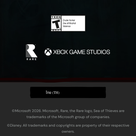
ไทย (TH)
©Microsoft 2026. Microsoft, Rare, the Rare logo, Sea of Thieves are
trademarks of the Microsoft group of companies.
©Disney. All trademarks and copyrights are property of their respective
owners.