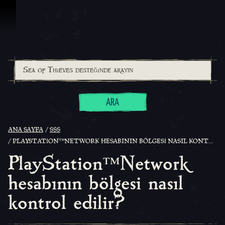
İçeriğe Geçin
ARA
ANA SAYFA
SSS
PLAYSTATION™NETWORK HESABININ BÖLGESI NASIL KONTROL EDILIR?
PlayStation™Network
hesabının bölgesi nasıl
kontrol edilir?