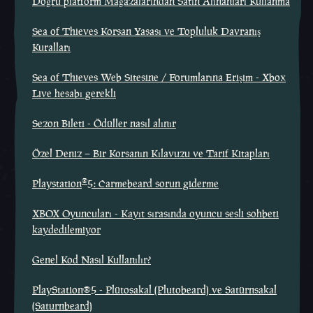
Doğru platform Mağazalarından Satın Alınanları Kullanma
Sea of Thieves Korsan Yasası ve Topluluk Davranış
Kuralları
Sea of Thieves Web Sitesine / Forumlarına Erişim - Xbox
Live hesabı gerekli
Sezon Bileti - Ödüller nasıl alınır
Özel Deniz – Bir Korsanın Kılavuzu ve Tarif Kitapları
®
Playstation
5: Carmebeard sorun giderme
XBOX Oyuncuları - Kayıt sırasında oyuncu sesli sohbeti
kaydedilemiyor
Genel Kod Nasıl Kullanılır?
PlayStation®5 - Plütosakal (Plutobeard) ve Satürnsakal
(Saturnbeard)