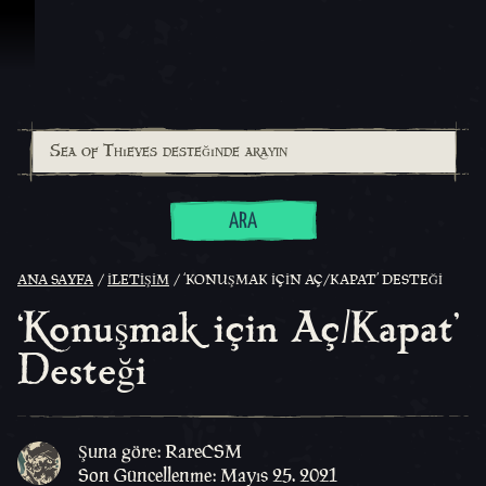
İçeriğe Geçin
ARA
ANA SAYFA
İLETIŞIM
‘KONUŞMAK IÇIN AÇ/KAPAT’ DESTEĞI
‘Konuşmak için Aç/Kapat’
Desteği
Şuna göre: RareCSM
Son Güncellenme: Mayıs 25. 2021