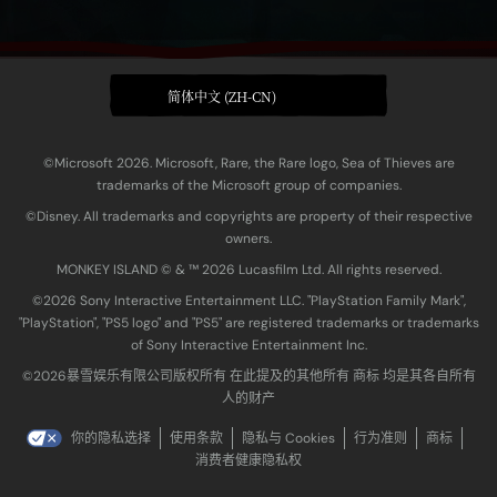
简体中文 (ZH-CN)
©Microsoft 2026. Microsoft, Rare, the Rare logo, Sea of Thieves are
trademarks of the Microsoft group of companies.
©Disney. All trademarks and copyrights are property of their respective
owners.
MONKEY ISLAND © & ™ 20‍26 Lucasfilm Ltd. All rights reserved.
©2026 Sony Interactive Entertainment LLC. "PlayStation Family Mark",
"PlayStation", "PS5 logo" and "PS5" are registered trademarks or trademarks
of Sony Interactive Entertainment Inc.
©2026暴雪娱乐有限公司版权所有 在此提及的其他所有 商标 均是其各自所有
人的财产
你的隐私选择
使用条款
隐私与 Cookies
行为准则
商标
消费者健康隐私权