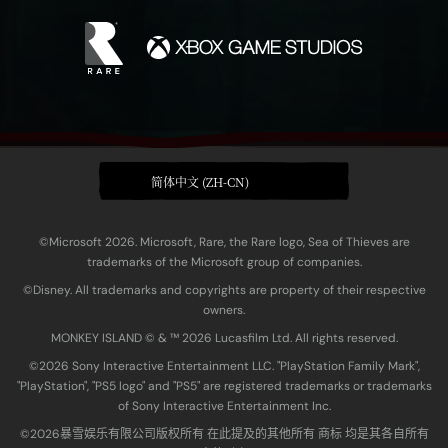
简体中文 (ZH-CN)
©Microsoft 2026. Microsoft, Rare, the Rare logo, Sea of Thieves are
trademarks of the Microsoft group of companies.
©Disney. All trademarks and copyrights are property of their respective
owners.
MONKEY ISLAND © & ™ 20‍26 Lucasfilm Ltd. All rights reserved.
©2026 Sony Interactive Entertainment LLC. "PlayStation Family Mark",
"PlayStation", "PS5 logo" and "PS5" are registered trademarks or trademarks
of Sony Interactive Entertainment Inc.
©2026暴雪娱乐有限公司版权所有 在此提及的其他所有 商标 均是其各自所有