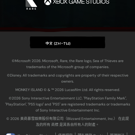
中文 (ZH-TW)
©Microsoft 2026. Microsoft, Rare, the Rare logo, Sea of Thieves are
trademarks of the Microsoft group of companies.
©Disney. All trademarks and copyrights are property of their respective
owners.
MONKEY ISLAND © & ™ 20‍26 Lucasfilm Ltd. All rights reserved.
©2026 Sony Interactive Entertainment LLC. "PlayStation Family Mark",
"PlayStation", "PS5 logo" and "PS5" are registered trademarks or trademarks
of Sony Interactive Entertainment Inc.
© 2026 美商暴雪娛樂股份有限公司（Blizzard Entertainment, Inc.） 在此提
及的所有 商標 是其各自所有人的財產。