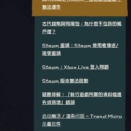
無法運作
古代錢幣與同捆包：為什麼不在我的帳
戶裡？
Steam 邀請：Steam 使用者傳送/
接受邀請
Steam：Xbox Live 登入問題
Steam 版本無法啟動
疑難排解：「執行遊戲所需的資料檔遺
失或損壞」錯誤
启动崩溃 / 渲染问题 - Trend Micro
杀毒软件