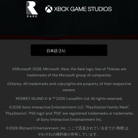
日本語 (JA)
©Microsoft 2026. Microsoft, Rare, the Rare logo, Sea of Thieves are
trademarks of the Microsoft group of companies.
©Disney. All trademarks and copyrights are property of their respective
owners.
MONKEY ISLAND © & ™ 20‍26 Lucasfilm Ltd. All rights reserved.
©2026 Sony Interactive Entertainment LLC. "PlayStation Family Mark",
"PlayStation", "PS5 logo" and "PS5" are registered trademarks or trademarks
of Sony Interactive Entertainment Inc.
©2026 Blizzard Entertainment, Inc. ここで言及されている全ての 商標 は、
それぞれの権利者が所有しています。