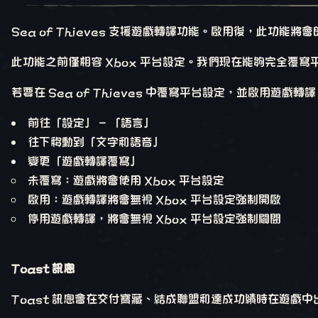
Sea of Thieves 支援遊戲轉譯功能。啟用後，此功能
此功能之前僅相容 Xbox 平台設定。我們現在能夠完全覆
若要在 Sea of Thieves 中覆寫平台設定，並啟用遊戲轉
前往「設定」 - 「語言」
往下移動到「文字和語音」
變更「遊戲轉譯覆寫」
未覆寫：遊戲將會使用 Xbox 平台設定
啟用：遊戲轉譯將會無視 Xbox 平台設定強制開啟
停用遊戲轉譯，將會無視 Xbox 平台設定強制關閉
Toast 訊息
Toast 訊息會在交付寶藏、結成聯盟和達成功績時在遊戲