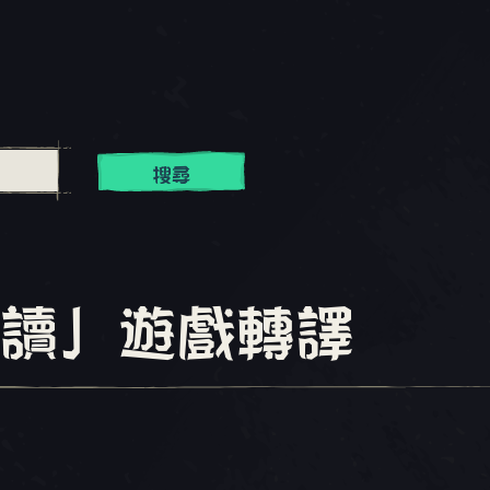
搜尋
讀」遊戲轉譯