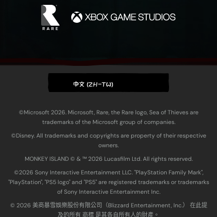
中文 (ZH-TW)
©Microsoft 2026. Microsoft, Rare, the Rare logo, Sea of Thieves are
trademarks of the Microsoft group of companies.
©Disney. All trademarks and copyrights are property of their respective
owners.
MONKEY ISLAND © & ™ 20‍26 Lucasfilm Ltd. All rights reserved.
©2026 Sony Interactive Entertainment LLC. "PlayStation Family Mark",
"PlayStation", "PS5 logo" and "PS5" are registered trademarks or trademarks
of Sony Interactive Entertainment Inc.
© 2026 美商暴雪娛樂股份有限公司（Blizzard Entertainment, Inc.） 在此提
及的所有 商標 是其各自所有人的財產。