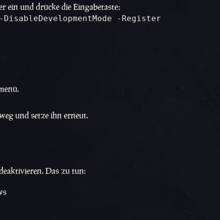
r ein und drücke die Eingabetaste:
-DisableDevelopmentMode -Register 
tmenü.
weg und setze ihn erneut.
eaktivieren. Das zu tun:
ws