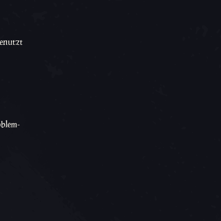
benutzt
oblem-