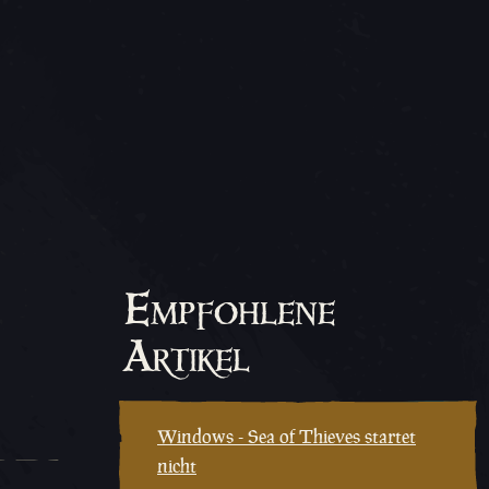
Empfohlene
Artikel
Windows - Sea of Thieves startet
nicht