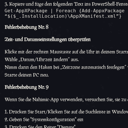
Kopiere und füge den folgenden Text ins PowerShell-Fenste
Get-AppXPackage | Foreach {Add-AppxPackage 
“$($_.InstallLocation)\AppXManifest.xml”} 
Fehlerbehebung Nr. 8
Zeit- und Datumseinstellungen überprüfen
Klicke mit der rechten Maustaste auf die Uhr in deinem Star
Wähle „Datum/Uhrzeit ändern“ aus.
Nimm dann den Haken bei „Zeitzone automatisch festlegen“ 
Starte deinen PC neu.
Fehlerbehebung Nr. 9
Wenn Sie die Nahimic-App verwenden, versuchen Sie, sie zu d
Drücken Sie Start/Klicken Sie auf die Suchleiste in Windo
Geben Sie "Systemkonfiguration" ein
Drücken Sie den Reiter "Dienste"