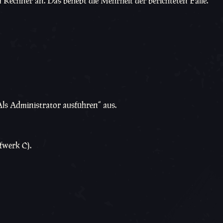
echner an. Das behebt die Mehrheit der berichteten Fälle.
Als Administrator ausführen“ aus.
ufwerk C).