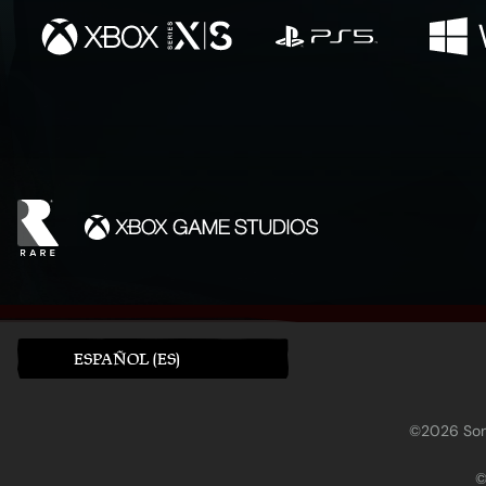
ESPAÑOL (ES)
©2026 Sony
©