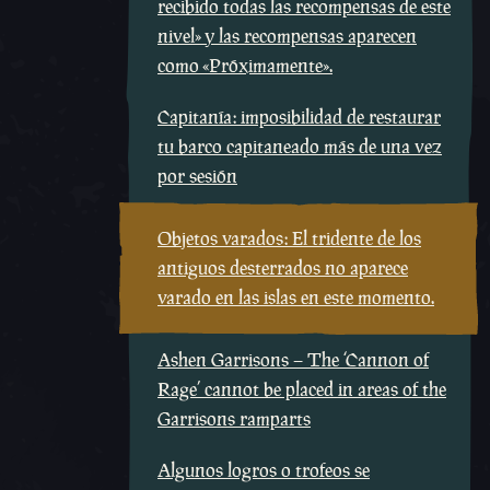
recibido todas las recompensas de este
nivel» y las recompensas aparecen
como «Próximamente».
Capitanía: imposibilidad de restaurar
tu barco capitaneado más de una vez
por sesión
Objetos varados: El tridente de los
antiguos desterrados no aparece
varado en las islas en este momento.
Ashen Garrisons – The ‘Cannon of
Rage’ cannot be placed in areas of the
Garrisons ramparts
Algunos logros o trofeos se