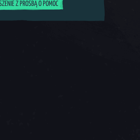
SZENIE Z PROŚBĄ O POMOC