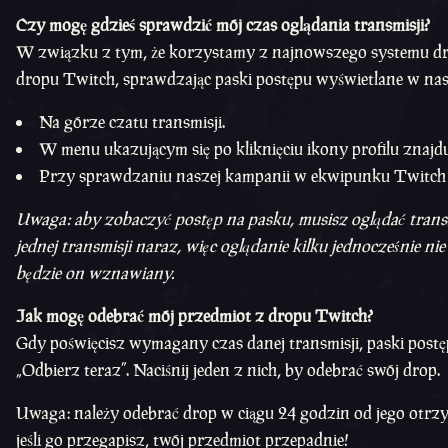
Czy mogę gdzieś sprawdzić mój czas oglądania transmisji?
W związku z tym, że korzystamy z najnowszego systemu dro
dropu Twitch, sprawdzając paski postępu wyświetlane w nas
Na górze czatu transmisji.
W menu ukazującym się po kliknięciu ikony profilu znajd
Przy sprawdzaniu naszej kampanii w ekwipunku Twitch
Uwaga: aby zobaczyć postęp na pasku, musisz oglądać transm
jednej transmisji naraz, więc oglądanie kilku jednocześnie n
będzie on wznawiany.
Jak mogę odebrać mój przedmiot z dropu Twitch?
Gdy poświęcisz wymagany czas danej transmisji, paski post
„Odbierz teraz”. Naciśnij jeden z nich, by odebrać swój drop.
Uwaga: należy odebrać drop w ciągu 24 godzin od jego otrzy
jeśli go przegapisz, twój przedmiot przepadnie!