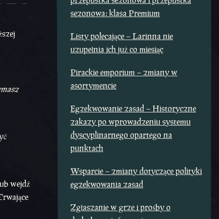
przepustka sezonowa i przepustka
sezonowa: klasa Premium
ższej
Listy polecające – Larinna nie
uzupełnia ich już co miesiąc
Pirackie emporium – zmiany w
asortymencie
zymasz
Egzekwowanie zasad – Historyczne
zakazy po wprowadzeniu systemu
dyscyplinarnego opartego na
yć
punktach
Wsparcie – zmiany dotyczące polityki
lub wejdź
egzekwowania zasad
Trwające
Zgłaszanie w grze i prośby o