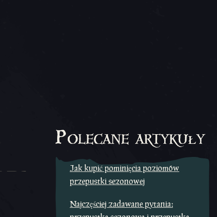
Polecane artykuły
Jak kupić pominięcia poziomów
przepustki sezonowej
Najczęściej zadawane pytania: