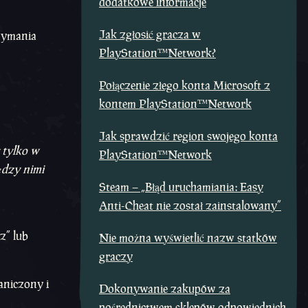
dodatkowe informacje
Jak zgłosić gracza w
zymania
PlayStation™Network?
Połączenie złego konta Microsoft z
kontem PlayStation™Network
Jak sprawdzić region swojego konta
 tylko w
PlayStation™Network
iędzy nimi
Steam – „Błąd uruchamiania: Easy
Anti-Cheat nie został zainstalowany”
z” lub
Nie można wyświetlić nazw statków
graczy
aniczony i
Dokonywanie zakupów za
pośrednictwem sklepów odpowiednich