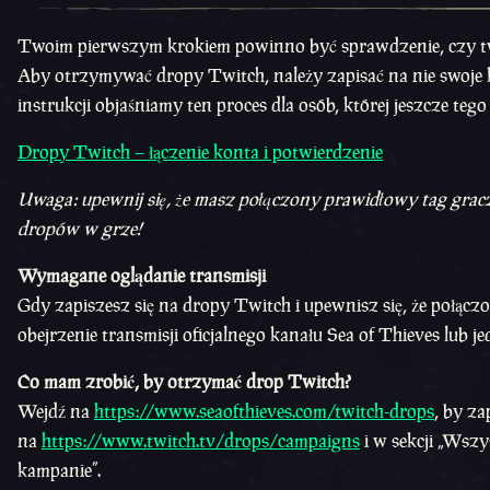
Twoim pierwszym krokiem powinno być sprawdzenie, czy tw
Aby otrzymywać dropy Twitch, należy zapisać na nie swoje k
instrukcji objaśniamy ten proces dla osób, której jeszcze tego 
Dropy Twitch – łączenie konta i potwierdzenie
Uwaga: upewnij się, że masz połączony prawidłowy tag gracz
dropów w grze!
Wymagane oglądanie transmisji
Gdy zapiszesz się na dropy Twitch i upewnisz się, że połą
obejrzenie transmisji oficjalnego kanału Sea of Thieves lub 
Co mam zrobić, by otrzymać drop Twitch?
Wejdź na
https://www.seaofthieves.com/twitch-drops
, by z
na
https://www.twitch.tv/drops/campaigns
i w sekcji „Wsz
kampanie”.